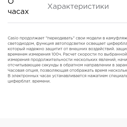
О
Характеристики
часах
Casio продолжает ''переодевать'' свои модели в камуфл
светодиодом, функция автоподсветки освещает циферблат
который надежно защитит от внешних воздействий. защи
временем измерения 100ч. Расчет скорости по выбранной д
измерения продолжительности нескольких явлений, начин
отсчитывающее секунды в обратном направлении в заране
Часовая опция, позволяющая отображать время нескольки
В электронных часах устанавливается нажатием специаль
циферблат. времени.