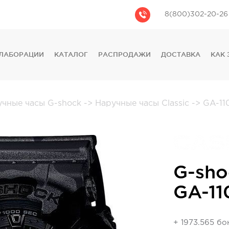
8(800)302-20-26
ЛАБОРАЦИИ
КАТАЛОГ
РАСПРОДАЖИ
ДОСТАВКА
КАК 
CASIO
CITIZEN
GUESS
учные часы G-shock
->
Наручные часы Classic
->
GA-11
FOSSIL
DIESEL
DKNY
PHILIPP PLEIN
G-sho
GA-11
+ 1973.565 б