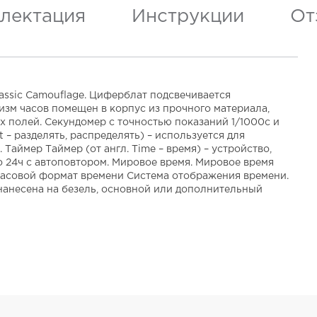
лектация
Инструкции
От
assic Camouflage. Циферблат подсвечивается
изм часов помещен в корпус из прочного материала,
 полей. Секундомер с точностью показаний 1/1000с и
 – разделять, распределять) – используется для
аймер Таймер (от англ. Time – время) – устройство,
о 24ч с автоповтором. Мировое время. Мировое время
х часовой формат времени Система отображения времени.
нанесена на безель, основной или дополнительный