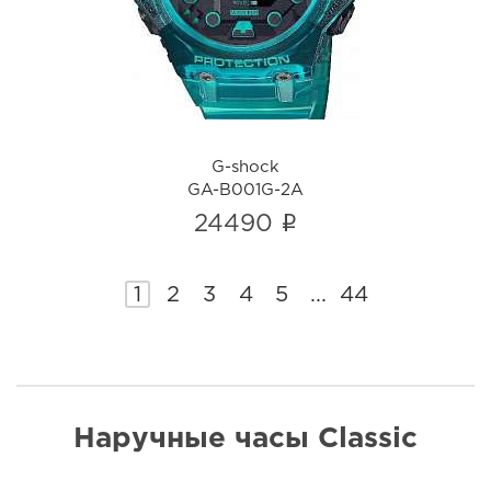
i
G-shock
GA-B001G-2A
i
24490
1
2
3
4
5
...
44
Наручные часы Classic