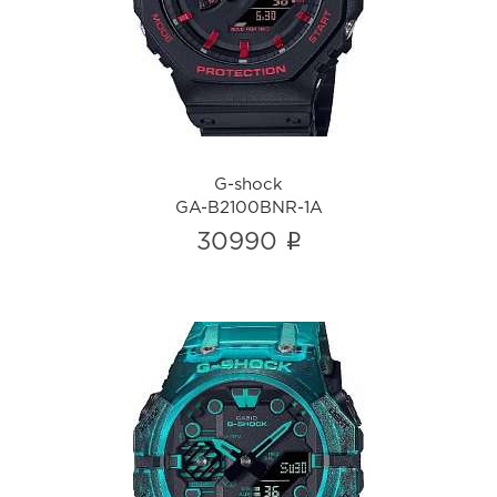
GA-B2100BNR-1A
i
G-shock
GA-B2100BNR-1A
i
30990
G-shock
GA-B001G-2A