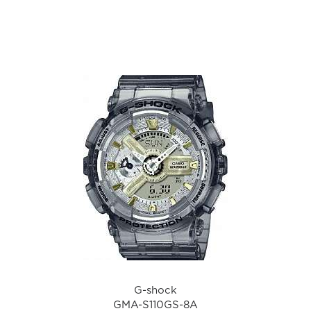
а
G-shock
GMA-S110GS-8A
i
G-shock
GMA-S110GS-8A