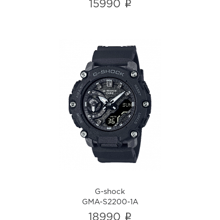
i
15990
G-shock
GMA-S2200-1A
i
G-shock
GMA-S2200-1A
i
18990