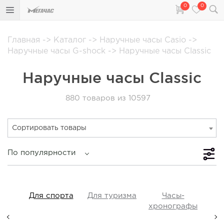
0
0
Главная
->
Каталог
->
Наручные часы Casio
->
Наручные часы G-shock
->
Наручные часы Classic
Наручные часы Classic
880
товаров из 10597
Сортировать товары
По популярности
iss
Для спорта
Для туризма
Часы-
Прот
y,
хронографы
ые,