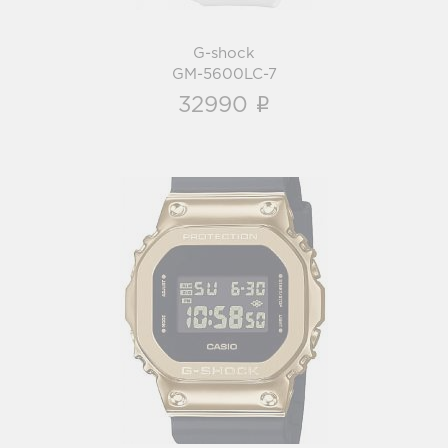
G-shock
GM-5600LC-7
i
32990
G-shock
GM-5600G-9
i