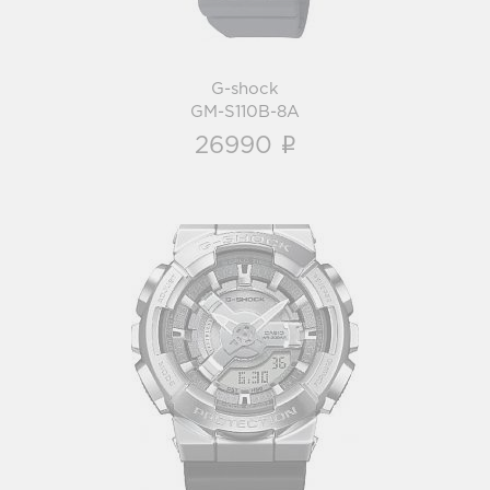
G-shock
GM-S110B-8A
i
26990
G-shock
GM-S110-1A
i