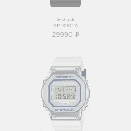
G-shock
GM-S110-1A
i
29990
G-shock
GM-5600LC-7
i