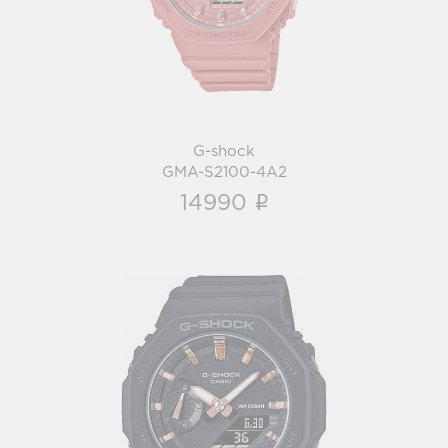
i
G-shock
GMA-S2100-4A2
i
14990
G-shock
GMA-S2100-1A
i