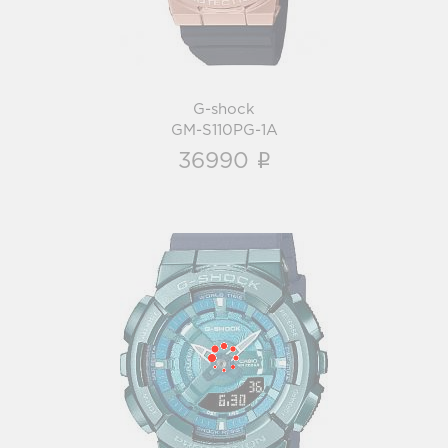
G-shock
GM-S110PG-1A
i
36990
G-shock
GM-S110LB-2A
i