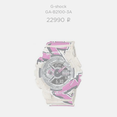
G-shock
GA-B2100-3A
i
22990
G-shock
GA-110SS-1A
i