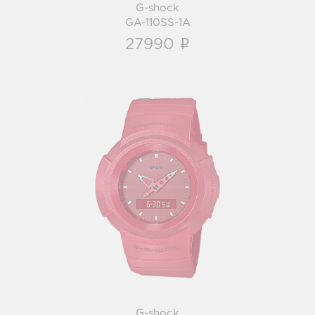
G-shock
GA-110SS-1A
i
27990
G-shock
AW-500BB-4E
i
G-shock