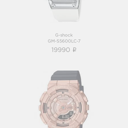
G-shock
GM-S5600LC-7
i
19990
G-shock
GM-S110PG-1A
i