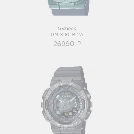
G-shock
GM-S110LB-2A
i
26990
G-shock
GM-S110B-8A
i