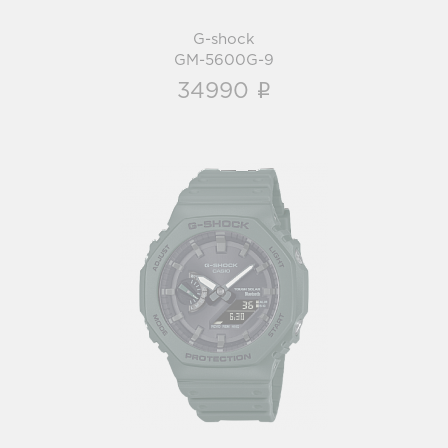
G-shock
GM-5600G-9
i
34990
G-shock
GA-B2100-3A
i