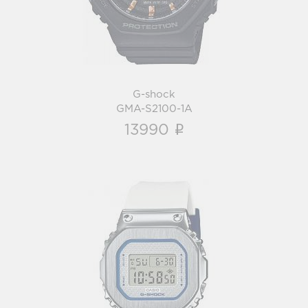
G-shock
GMA-S2100-1A
i
13990
G-shock
GM-S5600LC-7
i