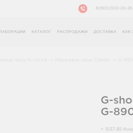
8(800)302-20-26
ЛАБОРАЦИИ
КАТАЛОГ
РАСПРОДАЖИ
ДОСТАВКА
КАК 
CASIO
CITIZEN
GUESS
учные часы G-shock
->
Наручные часы Classic
->
G-890
FOSSIL
DIESEL
DKNY
PHILIPP PLEIN
G-sho
G-89
+ 1037.85 бон