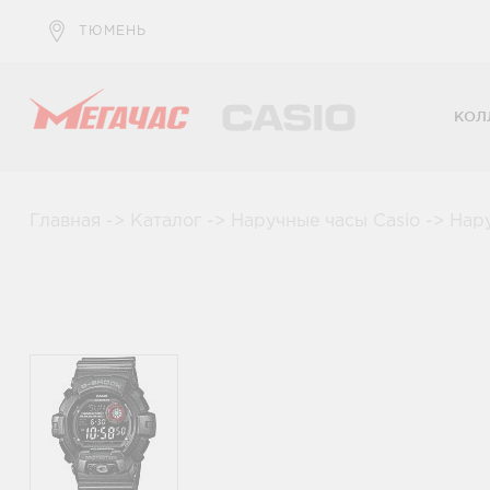
ТЮМЕНЬ
КОЛ
Главная
->
Каталог
->
Наручные часы Casio
->
Нар