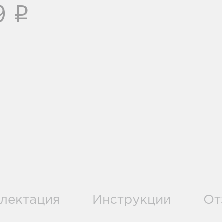
i
9
и
лектация
Инструкции
От