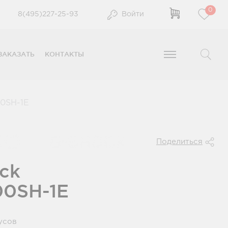
0
8(495)227-25-93
Войти
ЗАКАЗАТЬ
КОНТАКТЫ
0SH-1E
Поделиться
ck
00SH-1E
усов