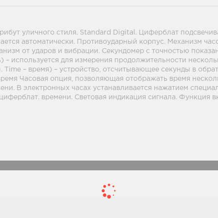
бут уличного стиля. Standard Digital. Циферблат подсвечив
чается автоматически. Противоударный корпус. Механизм час
низм от ударов и вибрации. Секундомер с точностью показан
ять) – используется для измерения продолжительности неско
. Time – время) – устройство, отсчитывающее секунды в обр
 время Часовая опция, позволяющая отображать время нескольк
ни. В электронных часах устанавливается нажатием специал
 циферблат. времени. Световая индикация сигнала. Функция 