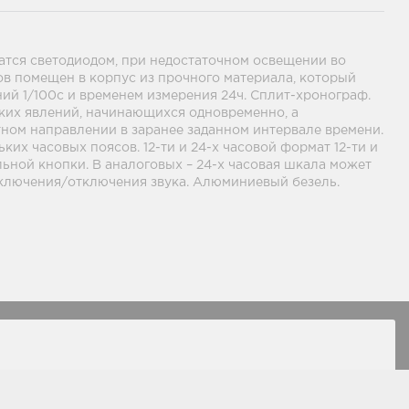
атся светодиодом, при недостаточном освещении во
ов помещен в корпус из прочного материала, который
ий 1/100с и временем измерения 24ч. Сплит-хронограф.
льких явлений, начинающихся одновременно, а
атном направлении в заранее заданном интервале времени.
их часовых поясов. 12-ти и 24-х часовой формат 12-ти и
ьной кнопки. В аналоговых – 24-х часовая шкала может
включения/отключения звука. Алюминиевый безель.