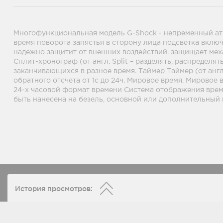
Многофункциональная модель G-Shock - непременный атри
время поворота запястья в сторону лица подсветка вклю
надежно защитит от внешних воздействий. защищает меха
Сплит-хронограф (от англ. Split – разделять, распредел
заканчивающихся в разное время. Таймер Таймер (от англ
обратного отсчета от 1с до 24ч. Мировое время. Мировое
24-х часовой формат времени Система отображения време
быть нанесена на безель, основной или дополнительный
История просмотров: