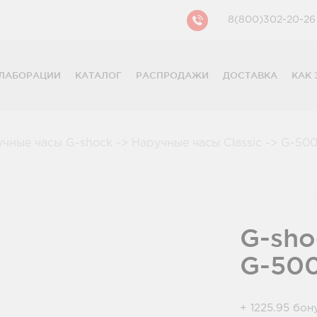
8(800)302-20-26
ЛАБОРАЦИИ
КАТАЛОГ
РАСПРОДАЖИ
ДОСТАВКА
КАК 
CASIO
CITIZEN
GUESS
учные часы G-shock
->
Наручные часы Classic
->
G-500
FOSSIL
DIESEL
DKNY
PHILIPP PLEIN
G-sho
G-50
+ 1225.95 бон