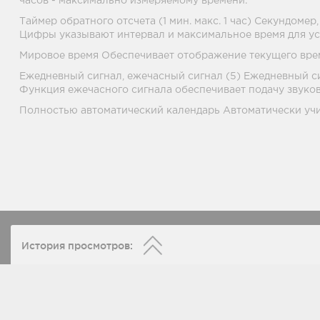
часов - максимально измеряемому времени.
Таймер обратного отсчета (1 мин. макс. 1 час) Секундоме
Цифры указывают интервал и максимальное время для ус
Мировое время Обеспечивает отображение текущего врем
Ежедневный сигнал, ежечасный сигнал (5) Ежедневный си
Функция ежечасного сигнала обеспечивает подачу звуков
Полностью автоматический календарь Автоматически уч
История просмотров: