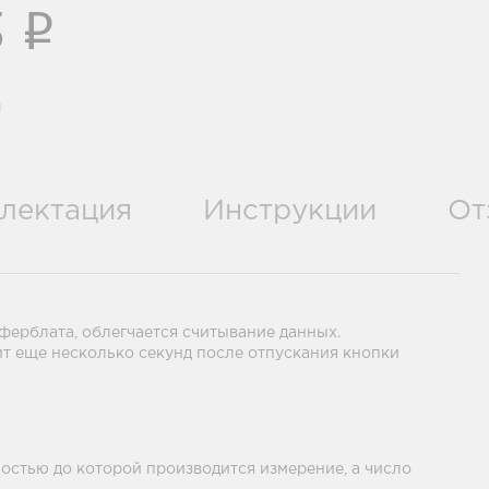
i
3
и
лектация
Инструкции
От
ерблата, облегчается считывание данных.
т еще несколько секунд после отпускания кнопки
ностью до которой производится измерение, а число