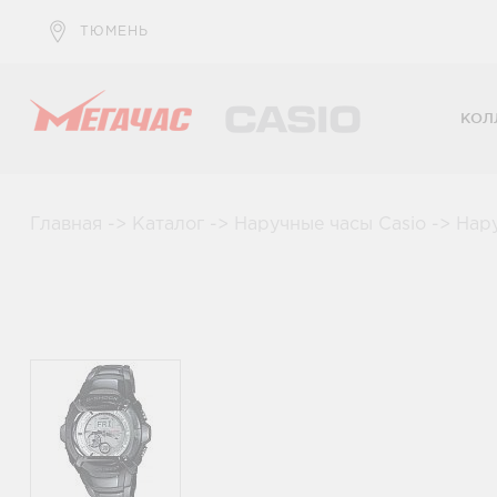
ТЮМЕНЬ
КОЛ
Главная
->
Каталог
->
Наручные часы Casio
->
Нар