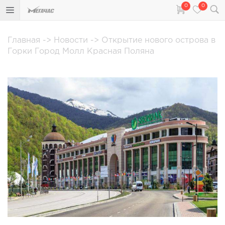
0
0
Главная
->
Новости
->
Открытие нового острова в
Горки Город Молл Красная Поляна