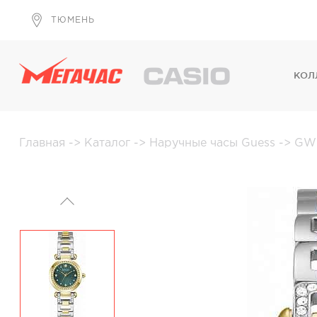
ТЮМЕНЬ
КОЛ
Главная
->
Каталог
->
Наручные часы Guess
->
GW0