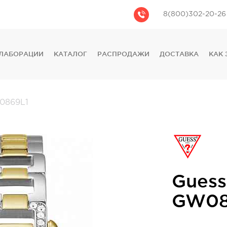
8(800)302-20-26
ЛАБОРАЦИИ
КАТАЛОГ
РАСПРОДАЖИ
ДОСТАВКА
КАК 
CASIO
CITIZEN
GUESS
869L1
FOSSIL
DIESEL
DKNY
PHILIPP PLEIN
Guess
GW08