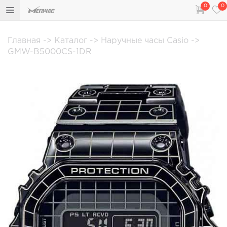
0
0
Главная
->
Каталог
->
Наручные часы Casio
->
GMW-B5000CS-1DR