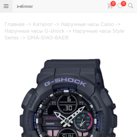
0
0
Главная
->
Каталог
->
Наручные часы Casio
->
Наручные часы G-shock
->
Наручные часы Style
Series
->
GMA-S140-8AER