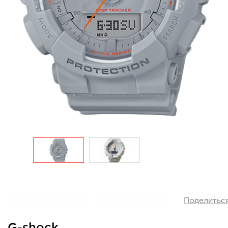
Поделитьс
G-shock