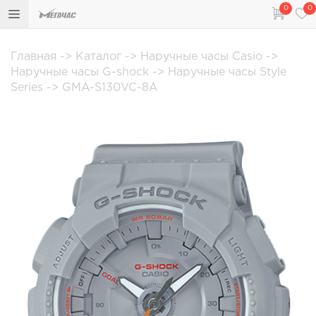
0
0
Главная
->
Каталог
->
Наручные часы Casio
->
Наручные часы G-shock
->
Наручные часы Style
Series
->
GMA-S130VC-8A