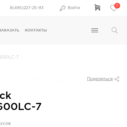
0
8(495)227-25-93
Войти
ЗАКАЗАТЬ
КОНТАКТЫ
600LC-7
Поделиться
ck
600LC-7
нусов