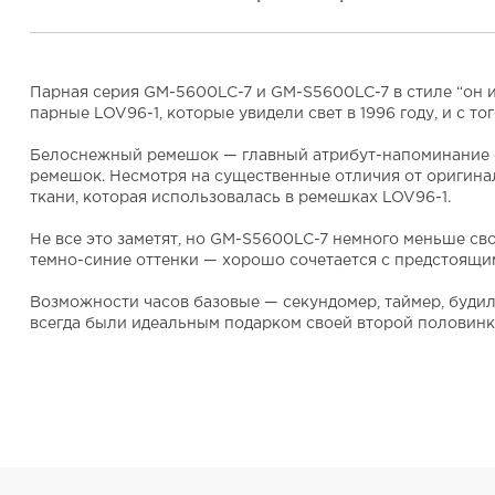
Парная серия GM-5600LC-7 и GM-S5600LC-7 в стиле “он и
парные LOV96-1, которые увидели свет в 1996 году, и с т
Белоснежный ремешок — главный атрибут-напоминание о
ремешок. Несмотря на существенные отличия от оригинал
ткани, которая использовалась в ремешках LOV96-1.
Не все это заметят, но GM-S5600LC-7 немного меньше св
темно-синие оттенки — хорошо сочетается с предстоящи
Возможности часов базовые — секундомер, таймер, будиль
всегда были идеальным подарком своей второй половинк