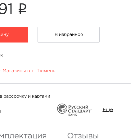
i
691
зину
В избранное
ик
:
Магазины в г. Тюмень
юмень:
sio» ул. Дмитрия Менделеева, 1А,
На
в рассрочку и картами
карте
Ещё
мплектация
Отзывы