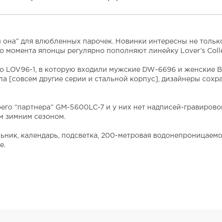
 она” для влюбленных парочек. Новинки интересны не тольк
ого момента японцы регулярно пополняют линейку Lover’s Colle
 LOV96-1, в которую входили мужские
DW-6696 и женские B
а [совсем другие серии и стальной корпус], дизайнеры сохр
оего “партнера” GM-5600LC-7 и у них нет надписей-гравирово
м зимним сезоном.
ник, календарь, подсветка, 200-метровая водонепроницаемос
е.