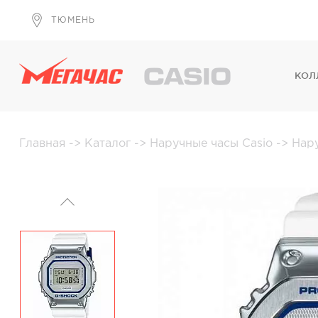
ТЮМЕНЬ
КОЛ
Главная
->
Каталог
->
Наручные часы Casio
->
Нар