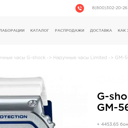
8(800)302-20-26
ЛАБОРАЦИИ
КАТАЛОГ
РАСПРОДАЖИ
ДОСТАВКА
КАК 
CASIO
CITIZEN
GUESS
учные часы G-shock
->
Наручные часы Limited
->
GM-5
FOSSIL
DIESEL
DKNY
PHILIPP PLEIN
G-sho
GM-5
+ 4453.65 бо