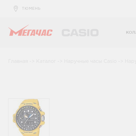
ТЮМЕНЬ
КОЛ
Главная
->
Каталог
->
Наручные часы Casio
->
Нар