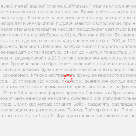
ля любителей водной стихии. Gulfmaster. Питание от солнечн
втоматического сохранения энергии. Время работы аккумулят
рный корпус. Механизм часов помещен в корпус из прочного 
 Циферблат и ЖК-дисплей подсвечиваются светодиодом, при н
тонакопительное покрытие необрит продолжает светиться в 
рритории почти всей Европы, США, Японии и Китая. Встроен
татов в единицах высоты над уровнем моря (от -700 до 10000
сферного давления. Давление воздуха меняет скорость колеба
Встроенный датчик температуры от -10° до +60°С с точностью 
ы и градуировкой на 29,5 суток (продолжительность лунного
арии. Графическое отображение сведений о приливах и отли
уп ко всем важным функциям часов. Нажатие или поворот за
, секундомер, а также настраивать функцию мирового времен
. – 29 городов (29 часовых поясов), всемирное координирова
а атомном отсчёте времени и не привязанное к географиче
ат 12-ти и 24-х часовой формат времени Система отображения
 может быть нанесена на безель, основной или дополнительн
граф. Сплит-хронограф (от англ. Split – разделять, распред
нчивающихся в разное время. Таймер Таймер (от англ. Time –
тного отсчета от 1с до 1ч. Функция отключения/включения зву