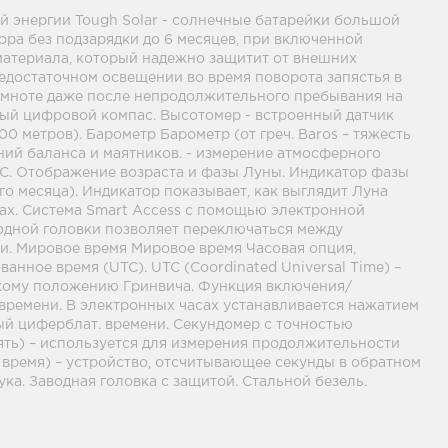
ой энергии Tough Solar - солнечные батарейки большой
ора без подзарядки до 6 месяцев, при включенной
материала, который надежно защитит от внешних
едостаточном освещении во время поворота запястья в
темноте даже после непродолжительного пребывания на
ный цифровой компас. Высотомер - встроенный датчик
 метров). Барометр Барометр (от греч. Baros – тяжесть
ний баланса и маятников. - измерение атмосферного
0,1°C. Отображение возраста и фазы Луны. Индикатор фазы
 месяца). Индикатор показывает, как выглядит Луна
вах. Система Smart Access с помощью электронной
водной головки позволяет переключаться между
и. Мировое время Мировое время Часовая опция,
нное время (UTC). UTC (Coordinated Universal Time) –
скому положению Гринвича. Функция включения/
 времени. В электронных часах устанавливается нажатием
ый циферблат. времени. Секундомер с точностью
елять) – используется для измерения продолжительности
 время) – устройство, отсчитывающее секунды в обратном
ка. Заводная головка с защитой. Стальной безель.