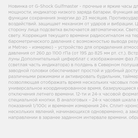
Новинка от G-Shock Gulfmaster - прочные и яркие часы д
мощности, индикатор низкого заряда батареи. Функция а
функции сохранения энергии до 23 месяцев. Противоуда
воздействий. защищает механизм от ударов и вибрации.
сторону лица подсветка включается автоматически. Све
свету. Коррекция текущего времени радиосигналом на те
барометрического давления с возможностью вывода резуль
и Metreo – измеряю) – устройство для определения атмо
давления от 260 до 1100 гПа (от 195 до 825 мм рт. ст.). 
луны Дополнительный циферблат с изображением фаз Лун
(светлая часть индикатора) в полдень в Северном полуш
заводной головки обеспечивает простой и удобный дост
различными режимами и активировать будильник, таймер
позволяющая отображать время нескольких часовых поясов
универсальное координированное время, базирующееся н
отключения летнего времени. 12-ти и 24-х часовой форм
специальной кнопки. В аналоговых – 24-х часовая шкала
показаний 1/100с и временем измерения 24ч. Сплит-хроно
нескольких явлений, начинающихся одновременно, а зака
направлении в заранее заданном интервале времени. обра