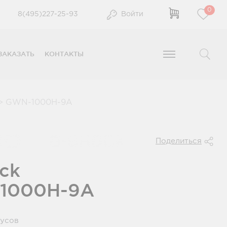
0
8(495)227-25-93
Войти
ЗАКАЗАТЬ
КОНТАКТЫ
>
GWN-1000H-9A
Поделиться
ck
1000H-9A
нусов