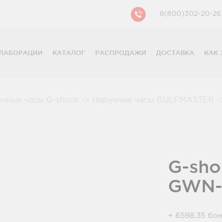
8(800)302-20-26
ЛАБОРАЦИИ
КАТАЛОГ
РАСПРОДАЖИ
ДОСТАВКА
КАК 
CASIO
CITIZEN
GUESS
учные часы G-shock
->
Наручные часы GULFMASTER
-
FOSSIL
DIESEL
DKNY
PHILIPP PLEIN
G-sho
GWN-
+ 6598.35 бо