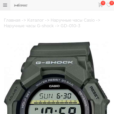
0
0
Главная
->
Каталог
->
Наручные часы Casio
->
Наручные часы G-shock
->
GD-010-3