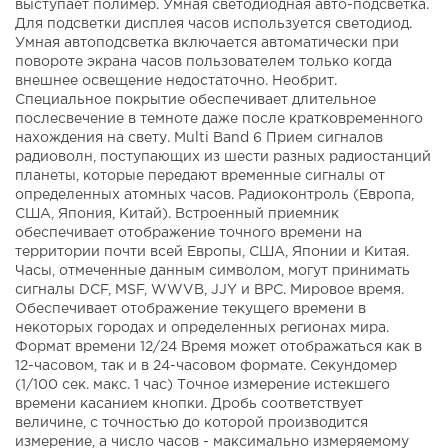
выступает полимер. Умная светодиодная авто-подсветка.
Для подсветки дисплея часов используется светодиод.
Умная автоподсветка включается автоматически при
повороте экрана часов пользователем только когда
внешнее освещение недостаточно. Необрит.
Специальное покрытие обеспечивает длительное
послесвечение в темноте даже после кратковременного
нахождения на свету. Multi Band 6 Прием сигналов
радиоволн, поступающих из шести разных радиостанций
планеты, которые передают временные сигналы от
определенных атомных часов. Радиоконтроль (Европа,
США, Япония, Китай). Встроенный приемник
обеспечивает отображение точного времени на
территории почти всей Европы, США, Японии и Китая.
Часы, отмеченные данным символом, могут принимать
сигналы DCF, MSF, WWVB, JJY и BPC. Мировое время.
Обеспечивает отображение текущего времени в
некоторых городах и определенных регионах мира.
Формат времени 12/24 Время может отображаться как в
12-часовом, так и в 24-часовом формате. Секундомер
(1/100 сек. макс. 1 час) Точное измерение истекшего
времени касанием кнопки. Дробь соответствует
величине, с точностью до которой производится
измерение, а число часов - максимально измеряемому