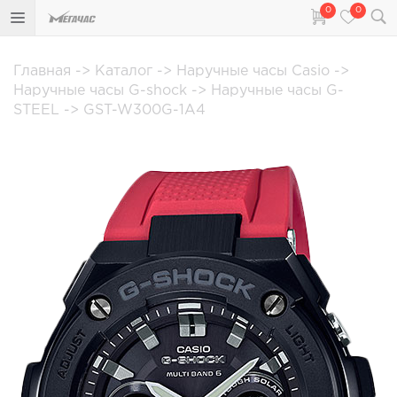
0
0
Главная
->
Каталог
->
Наручные часы Casio
->
Наручные часы G-shock
->
Наручные часы G-
STEEL
->
GST-W300G-1A4