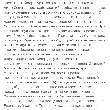
времени. Таймер обратного отсчета (1 мин. макс. 100
мин.) Секундомер, работающий в обратном направлении:
при окончании отсчета (0 минут, 0 секунд) издается 10
секундный сигнал. Цифры указывают интервал и
максимальное время для установок обратного отсчета.
Сплит-таймер Включение/выключение звука кнопок При
желании звук кнопок при переходе из одного режима в
другой может быть выключен. При этом звук будильника
и таймера обратного отсчета будет работать независимо
от этого. Функция перемещения стрелок. Нажатие
кнопки обеспечит перемещение стрелок в такое
положение, которое позволит легко считать
информацию, например дату или показатели
секундомера, с маленьких цифровых дисплеев. Стальной
безель. Полностью автоматический календарь.
Автоматически учитываются месяцы разной
продолжительности и високосные годы. Ежедневный
сигнал, ежечасный сигнал (5) Ежедневный сигнал звучит
каждый день в установленное вами время. Число
показывает, сколько ежедневных сигналов имеется.
Функция ежечасного сигнала обеспечивает подачу
звукового сигнала при наступлении каждого нового часа.
Ежечасный сигнал. Подача сигнала при наступлении