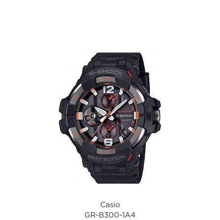
а
Casio
GR-B300-1A4
i
Casio
GR-B300-1A4