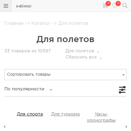
0
0
Главная
->
Каталог
->
Для полетов
Для полетов
33
товаров из 10597
Для полетов
Сбросить все
Сортировать товары
По популярности
iss
Для спорта
Для туризма
Часы-
Прот
y,
хронографы
ые,