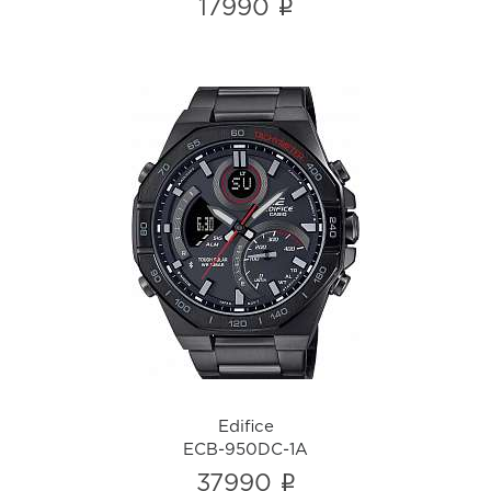
i
17990
Edifice
ECB-950DC-1A
i
Edifice
ECB-950DC-1A
i
37990